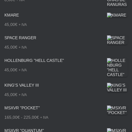
KMARE
45,00
€
+ IVA
SPACE RANGER
45,00
€
+ IVA
HOLLENBURG "HELL CASTLE"
45,00
€
+ IVA
KING'S VALLEY III
45,00
€
+ IVA
MSXVR "POCKET"
R
165,00
€
-
225,00
€
+ IVA
a
MSXVR "QUANTUM"