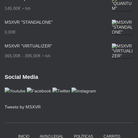
n
145,00
€
+ IVA
g
MSXVR "STANDALONE"
o
0,00
€
d
e
MSXVR "VIRTUALIZER"
p
R
365,00
€
-
395,00
€
+ IVA
r
a
e
n
Social Media
c
g
i
o
o
d
Tweets by MSXVR
s
e
:
p
d
r
INICIO
AVISO LEGAL
POLÍTICAS
CARRITO