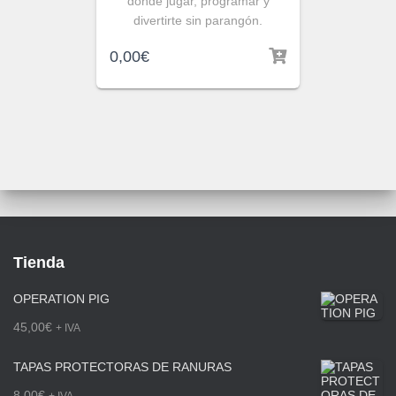
donde jugar, programar y
divertirte sin parangón.
0,00
€
Tienda
OPERATION PIG
45,00
€
+ IVA
TAPAS PROTECTORAS DE RANURAS
8,00
€
+ IVA