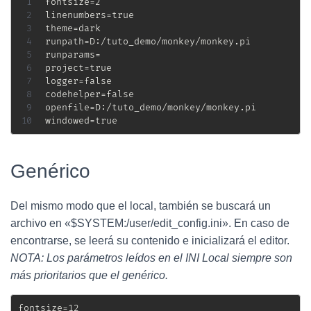
fontsize=2

linenumbers=true

theme=dark

runpath=D:/tuto_demo/monkey/monkey.pi

runparams=

project=true

logger=false

codehelper=false

openfile=D:/tuto_demo/monkey/monkey.pi

windowed=true
Genérico
Del mismo modo que el local, también se buscará un
archivo en «$SYSTEM:/user/edit_config.ini». En caso de
encontrarse, se leerá su contenido e inicializará el editor.
NOTA: Los parámetros leídos en el INI Local siempre son
más prioritarios que el genérico.
fontsize=12
