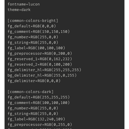
fontname=lucon

theme=dark

[common-colors-bright]

fg_default=RGB(0,0,0)

fg_comment=RGB(150,150,150)

fg_number=RGB(255,0,0)

fg_string=RGB(255,0,0)

fg_label=RGB(100,100,100)

fg_preprocessor=RGB(0,200,0)

fg_reserved_1=RGB(0,162,232)

fg_reserved_2=RGB(0,100,200)

fg_delimiter_hl=RGB(255,255,255)

bg_delimiter_hl=RGB(255,0,255)

fg_delimiter=RGB(0,0,0)

[common-colors-dark]

fg_default=RGB(255,255,255)

fg_comment=RGB(100,100,100)

fg_number=RGB(255,0,0)

fg_string=RGB(255,0,0)

fg_label=RGB(132,240,109)

fg_preprocessor=RGB(0,255,0)
