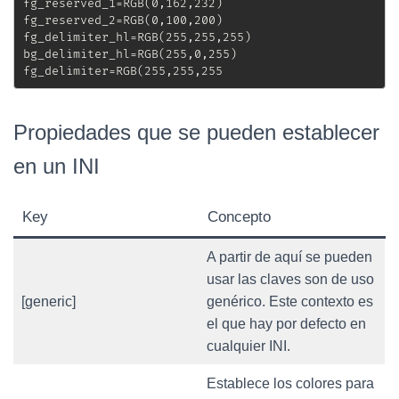
fg_reserved_1=RGB(0,162,232)

fg_reserved_2=RGB(0,100,200)

fg_delimiter_hl=RGB(255,255,255)

bg_delimiter_hl=RGB(255,0,255)

fg_delimiter=RGB(255,255,255
Propiedades que se pueden establecer
en un INI
Key
Concepto
A partir de aquí se pueden
usar las claves son de uso
[generic]
genérico. Este contexto es
el que hay por defecto en
cualquier INI.
Establece los colores para