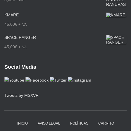
+ IVA
d
r
KMARE
e
e
45,00
€
+ IVA
s
c
SPACE RANGER
d
i
45,00
€
+ IVA
e
o
1
s
Social Media
6
:
5
d
,
e
Tweets by MSXVR
0
s
0
d
€
e
INICIO
AVISO LEGAL
POLÍTICAS
CARRITO
h
3