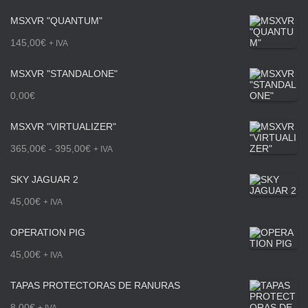
a
MSXVR "QUANTUM"
n
145,00
€
+ IVA
g
MSXVR "STANDALONE"
o
0,00
€
d
e
MSXVR "VIRTUALIZER"
p
R
365,00
€
-
395,00
€
+ IVA
r
a
SKY JAGUAR 2
e
n
45,00
€
+ IVA
c
g
OPERATION PIG
i
o
45,00
€
+ IVA
o
d
s
e
TAPAS PROTECTORAS DE RANURAS
:
p
8,00
€