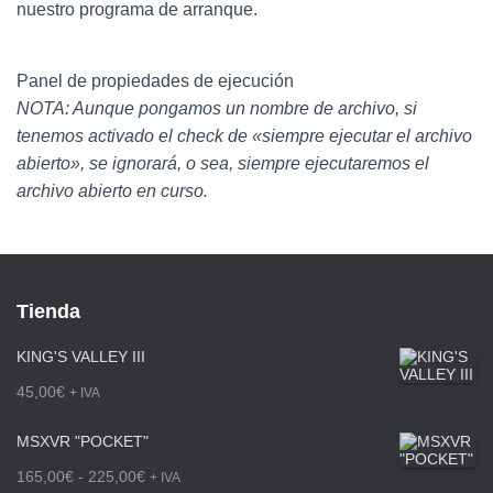
nuestro programa de arranque.
Panel de propiedades de ejecución
NOTA: Aunque pongamos un nombre de archivo, si
tenemos activado el check de «siempre ejecutar el archivo
abierto», se ignorará, o sea, siempre ejecutaremos el
archivo abierto en curso.
Tienda
KING'S VALLEY III
45,00
€
+ IVA
MSXVR "POCKET"
R
165,00
€
-
225,00
€
+ IVA