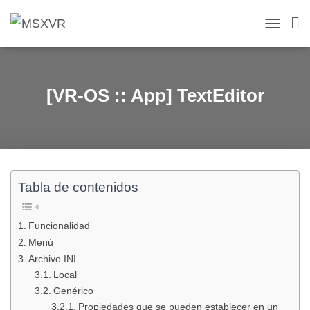
T
O
G
G
L
[VR-OS :: App] TextEditor
E
N
A
V
I
G
A
Tabla de contenidos
T
I
O
Funcionalidad
N
Menú
Archivo INI
Local
Genérico
Propiedades que se pueden establecer en un